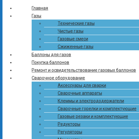
Главная
Газы
Связаться с нами
Технические газы
Чистые газы
Вы можете связаться с нами по телефону или email. Или
Газовые смеси
оставьте свои данные и мы сами с Вами свяжемся.
Сжиженные газы
+375 (17) 503-34-38
Баллоны для газов
Покупка баллонов
+375 (33) 300-41-41
Ремонт и освидетельствование газовых баллонов
Сварочное оборудование
+375 (29) 312-41-41
Аксессуары для сварки
Сварочные аппараты
info-ctg@mail.ru
Клеммы и электрододержатели
Сварочные горелки и комплектующие
Газовые резаки и комплектующие
Редукторы
Регуляторы