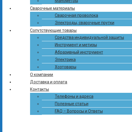
Манометры
Сварочные материалы
Сварочная проволока
Электроды, сварочные прутки
Сопутствующие товары
Средства индивидуальной защиты
Инструмент и метизы
Абразивный инструмент
Электрика
ЦЕНТР ГАЗА И СВАРКИ
Хозтовары
+375 (17) 503-34-38
+375 (33) 300-41-41
+375 (29) 312-41-41
info-
пн-пт с 8.30 до 17.00
О компании
ctg@mail.ru
Доставка и оплата
ПОИСК ПО КАТАЛОГУ
Контакты
×
Телефоны и адреса
Полезные статьи
FAQ – Вопросы и Ответы
ПОИСК ПО КАТАЛОГУ
×