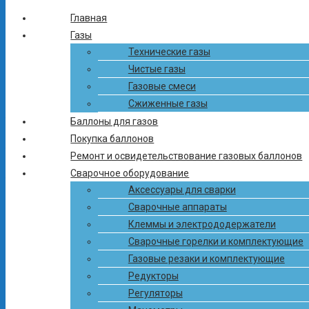
Главная
Газы
Связаться с нами
Технические газы
Чистые газы
Вы можете связаться с нами по телефону или email. Или
Газовые смеси
оставьте свои данные и мы сами с Вами свяжемся.
Сжиженные газы
+375 (17) 503-34-38
Баллоны для газов
Покупка баллонов
+375 (33) 300-41-41
Ремонт и освидетельствование газовых баллонов
Сварочное оборудование
+375 (29) 312-41-41
Аксессуары для сварки
Сварочные аппараты
info-ctg@mail.ru
Клеммы и электрододержатели
Сварочные горелки и комплектующие
Газовые резаки и комплектующие
Редукторы
Регуляторы