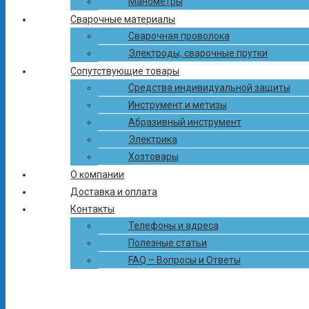
Манометры
Сварочные материалы
Сварочная проволока
Электроды, сварочные прутки
Сопутствующие товары
Средства индивидуальной защиты
Инструмент и метизы
Абразивный инструмент
Электрика
ЦЕНТР ГАЗА И СВАРКИ
Хозтовары
+375 (17) 503-34-38
+375 (33) 300-41-41
+375 (29) 312-41-41
info-
пн-пт с 8.30 до 17.00
О компании
ctg@mail.ru
Доставка и оплата
ПОИСК ПО КАТАЛОГУ
Контакты
×
Телефоны и адреса
Полезные статьи
FAQ – Вопросы и Ответы
ПОИСК ПО КАТАЛОГУ
×