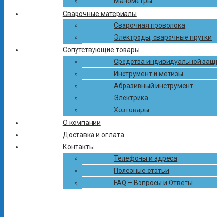
Манометры
Сварочные материалы
Сварочная проволока
Электроды, сварочные прутки
Сопутствующие товары
Средства индивидуальной защ
Инструмент и метизы
Абразивный инструмент
Электрика
ЦЕНТР ГАЗА И СВАРКИ
Хозтовары
+375 (17) 503-34-38
+375 (33) 300-41-41
+375 (29) 312-41-41
info-
пн-пт с 8.30 до 17.00
О компании
ctg@mail.ru
Доставка и оплата
ПОИСК ПО КАТАЛОГУ
Контакты
×
Телефоны и адреса
Полезные статьи
FAQ – Вопросы и Ответы
ПОИСК ПО КАТАЛОГУ
×