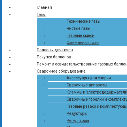
Главная
Газы
Связаться с нами
Технические газы
Чистые газы
Вы можете связаться с нами по телефону или email. Или
Газовые смеси
оставьте свои данные и мы сами с Вами свяжемся.
Сжиженные газы
+375 (17) 503-34-38
Баллоны для газов
Покупка баллонов
+375 (33) 300-41-41
Ремонт и освидетельствование газовых балло
Сварочное оборудование
+375 (29) 312-41-41
Аксессуары для сварки
Сварочные аппараты
info-ctg@mail.ru
Клеммы и электрододержател
Сварочные горелки и комплек
Газовые резаки и комплектующ
Редукторы
Регуляторы