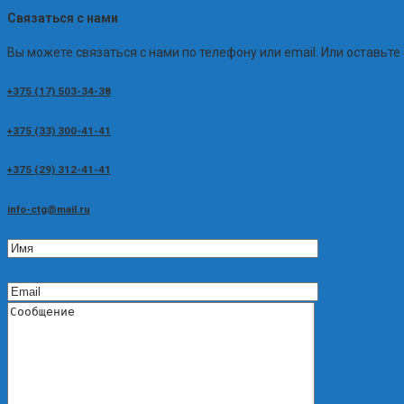
Связаться с нами
Вы можете связаться с нами по телефону или email. Или оставьте
+375 (17) 503-34-38
+375 (33) 300-41-41
+375 (29) 312-41-41
info-ctg@mail.ru